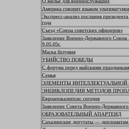
О жилье для военнослужащих
Америка говорит языком ультиматумо
Экспресс-анализ послания президента 
года
Съезд «Союза советских офицеров»
Заявление Военно-Державного Союза 
9.05.05г.
Маска безумия
УБИЙСТВО ПОБЕДЫ
С форума перед майскими праздниками
Семья
ЭЛЕМЕНТЫ ИНТЕЛЛЕКТУАЛЬНОЙ
ЭНЦИКЛОПЕДИЯ МЕТОДОВ ПРОП
Евроапокалипсис сегодня
Заявление Совета Военно-Державного
ОБРАЗОВАТЕЛЬНЫЙ АПАРТЕИД
Сахалинские депутаты — дипломатам