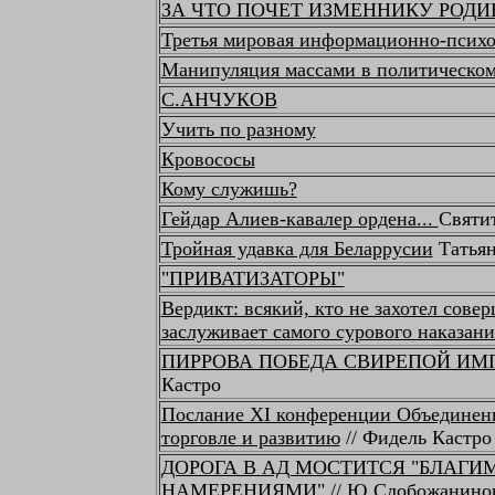
ЗА ЧТО ПОЧЕТ ИЗМЕННИКУ РОДИНЫ
Третья мировая информационно-психо
Манипуляция массами в политическом
С.АНЧУКОВ
Учить по разному
Кровососы
Кому служишь?
Гейдар Алиев-кавалер ордена...
Святи
Тройная удавка для Беларрусии
Татьян
"ПРИВАТИЗАТОРЫ"
Вердикт: всякий, кто не захотел совер
заслуживает самого сурового наказани
ПИРРОВА ПОБЕДА СВИРЕПОЙ ИМ
Кастро
Послание XI конференции Объединен
торговле и развитию
// Фидель Кастро
ДОРОГА В АД МОСТИТСЯ "БЛАГИ
НАМЕРЕНИЯМИ"
// Ю.Слобожанино