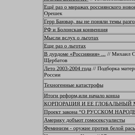
Ещё раз о миражах россиянского ново
Орешек
Герр Баювар, вы не поняли темы разго
РФ и Болонская конвенция
Мысли вслух о льготах
Еще раз о льготах
В дурдоме «Россияния» ...
// Михаил С
Щербатов
Лето 2003-2004 года
// Подборка матер
России
Техногенные катастрофы
Итоги реформ,или начало конца
КОРПОРАЦИЯ И ЕЕ ГЛОБАЛЬНЫЙ
Проект закона “О РУССКОМ НАРОД
Америку добъют гомосексуалисты
Феминизм - оружие против белой рас