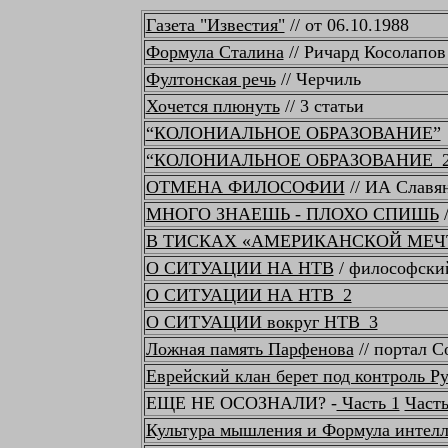
Газета "Известия"
// от 06.10.1988
Формула Сталина
// Ричард Косолапов 
Фултонская речь
// Черчиль
Хочется плюнуть
// 3 статьи
“КОЛОНИАЛЬНОЕ ОБРАЗОВАНИЕ”
“КОЛОНИАЛЬНОЕ ОБРАЗОВАНИЕ_2
ОТМЕНА ФИЛОСОФИИ
// ИА Славя
МНОГО ЗНАЕШЬ - ПЛОХО СПИШЬ
/
В ТИСКАХ «АМЕРИКАНСКОЙ МЕЧ
О СИТУАЦИИ НА НТВ
/ философски
О СИТУАЦИИ НА НТВ_2
О СИТУАЦИИ вокруг НТВ_3
Ложная память Парфенова
// портал С
Еврейский клан берет под контроль Р
ЕЩЕ НЕ ОСОЗНАЛИ? -
Часть 1
Часть
Культура мышления и Формула интелл