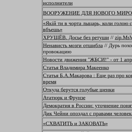
исполнители
ВООРУЖЕНИЕ ДЛЯ НОВОГО МИРО
«Якiй ти в чорта лыцарь, коли голою 
вбъешь»
ХРУЩЁВ. Досье без ретуши
//
zip.MsW
Ненависть мозги отшибла
// Дурь пох
провокацию
Новости движения "ЖБСИ!" - от 1 апр
Статья Владимира Макеенко
Статья Б.А.Макарова : Еще раз про к
время
Откуда берутся голубые щенки
Ататюрк и Фрунзе
Демократия в России: уточнение поня
Дик Чейни опоздал с правами человека
«СХВАТИТЬ и ЗАКОВАТЬ»