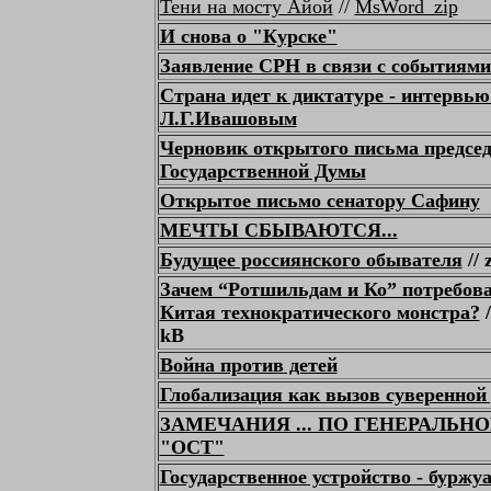
Тени на мосту Айой
//
MsWord_zip
И снова о "Курске"
Заявление СРН в связи с событиями
Страна идет к диктатуре - интервью
Л.Г.Ивашовым
Черновик открытого письма предсе
Государственной Думы
Открытое письмо сенатору Сафину
МЕЧТЫ СБЫВАЮТСЯ...
Будущее россиянского обывателя
// 
Зачем “Ротшильдам и Ко” потребова
Китая технократического монстра?
/
kB
Война против детей
Глобализация как вызов суверенной
ЗАМЕЧАНИЯ ... ПО ГЕНЕРАЛЬН
"ОСТ"
Государственное устройство - буржуа