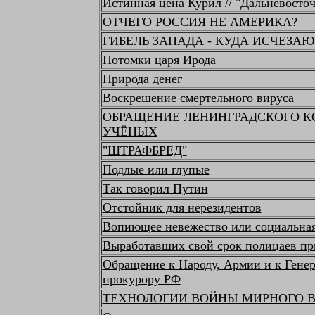
Истинная цена Курил
//
"Дальневосто
ОТЧЕГО РОССИЯ НЕ АМЕРИКА?
ГИБЕЛЬ ЗАПАДА - КУДА ИСЧЕЗАЮ
Потомки царя Ирода
Природа денег
Воскрешение смертельного вируса
ОБРАЩЕНИЕ ЛЕНИНГРАДСКОГО 
УЧЁНЫХ
"ШТРАФБРЕД"
Подлые или глупые
Так говорил Путин
Отстойник для нерезидентов
Вопиющее невежество или социальна
Выработавших свой срок полицаев пр
Обращение к Народу, Армии и к Гене
прокурору РФ
ТЕХНОЛОГИИ ВОЙНЫ МИРНОГО 