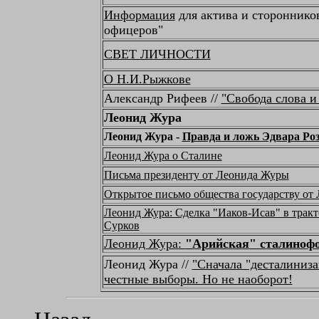
Информация
для актива и стороннико
офицеров"
СВЕТ ЛИЧНОСТИ
О Н.И.Рыжкове
Александр Рифеев //
"Свобода слова и
Леонид Жура
Леонид Жура -
Правда и ложь Эдвара Ро
Леонид Жура о Сталине
Письма президенту от Леонида Журы
Открытое письмо общества государству от
Леонид Жура: Сделка "Иаков-Исав" в трак
Сурков
Леонид Жура:
"Арийская" сталиноф
Леонид Жура //
"Сначала "десталиниза
честные выборы. Но не наоборот!