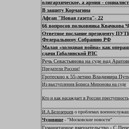
олигархическое, а армия - социалис
В защиту Корчагина
Афган "Новая газета"- 22
66 вопросов полковника Квачкова Ч
Ответное послание президенту ПУ
Федеральному Собранию РФ
Малая «холодная война» как опера
сдачи Габалинской РЛС
Речь Севастьянова на суде над Арато
Предатели России!
Гротескно к 55-летию Владимира Пут
Из выступления Бориса Миронова на суде
Кто и как насаждает в России преступность
И.А.Белозерцев
о проблемах военнослужа
Чудовище
- "Московские новости"
Гуманитарное вмешательство
- С.Пере