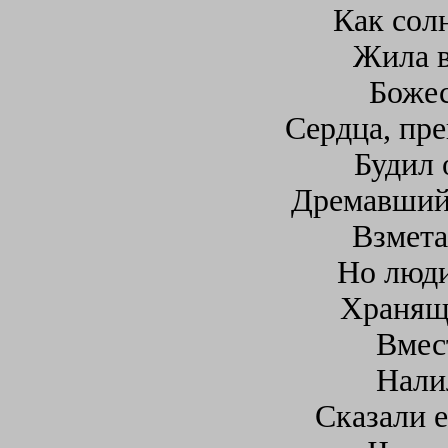
Как сол
Жила в
Божес
Сердца, пр
Будил 
Дремавший 
Взмета
Но люди
Хранящи
Вмес
Нали
Сказали е