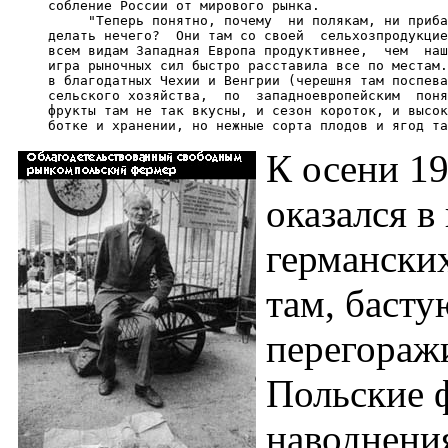
     собление России от мирового рынка.

          "Теперь понятно, почему  ни полякам, ни приба
     делать нечего?  Они там со своей  сельхозпродукцие
     всем видам Западная Европа продуктивнее,  чем  наш
     игра рыночных сил быстро расставила все по местам.
     в благодатных Чехии и Венгрии (черешня там поспева
     сельского хозяйства,  по  западноевропейским  поня
     фрукты там не так вкусны, и сезон короток, и высок
К осени 19
оказался в
германских
там, басту
перегоражи
Польские 
наводнени