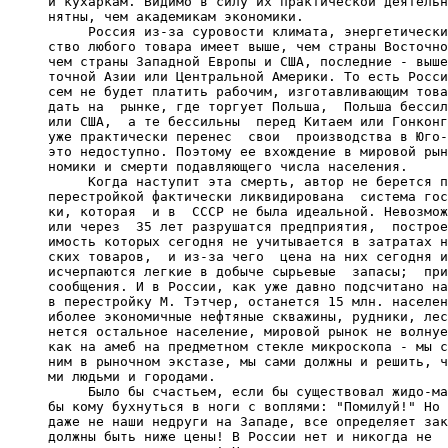
     и кухаркам. Видимо в силу их практической деятельн
     нятны, чем академикам экономики.

          Россия из-за суровости климата, энергетически
     ство любого товара имеет выше, чем страны Восточно
     чем страны Западной Европы и США, последние - выше
     точной Азии или Центральной Америки. То есть Росси
     сем не будет платить рабочим, изготавливающим това
     дать на  рынке, где торгует Польша,  Польша бессил
     или США,  а те бессильны  перед Китаем или Гонконг
     уже практически перенес  свои  производства в Юго-
     это недоступно. Поэтому ее вхождение в мировой рын
     номики и смерти подавляющего числа населения.

          Когда наступит эта смерть, автор не берется п
     перестройкой фактически ликвидирована  система гос
     ки, которая  и в  СССР не была идеальной. Невозмож
     или через  35 лет разрушатся предприятия,  построе
     имость которых сегодня не учитывается в затратах н
     ских товаров,  и из-за чего  цена на них сегодня и
     исчерпаются легкие в добыче сырьевые  запасы;  при
     сообщения. И в России, как уже давно подсчитано на
     в перестройку М. Тэтчер, останется 15 млн. населен
     иболее экономичные нефтяные скважины, рудники, лес
     нется остальное население, мировой рынок не волнуе
     как на амеб на предметном стекле микроскопа - мы с
     ним в рыночном экстазе, мы сами должны и решить, ч
     ми людьми и городами.

          Было бы счастьем, если бы существовал жидо-ма
     бы кому бухнуться в ноги с воплями: "Помилуй!" Но 
     даже не наши недруги на Западе, все определяет зак
     должны быть ниже цены! В России нет и никогда не  