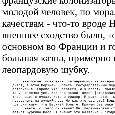
французские колонизаторы 
молодой человек, по мор
качествам - что-то вроде 
внешнее сходство было, т
основном во Франции и го
большая казна, примерно 
леопардовую шубку.
          Уже после  появления  тэтчеровской характерис
     дится, в этой Верхней  Вольте  государственный пер
     остались в  Европе уже насовсем, а к власти  прише
     тан. Не помню уже, как его звали, видел фотографию
     тное лицо, в очках, хоть и офицер. И решил этот  к
     переделать на лучший лад. Но как это сделать? Ведь
     где они живут - в Верхней Вольте! Причем без ракет
          Знаете, с  чего он начал? Он  переименовал ст
     ваться Буркина-Фасо. А значит это название - "Роди