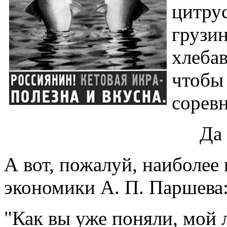
цитру
грузи
хлебав
чтобы
соревн
Да 
А вот, пожалуй, наиболее
экономики А. П. Паршева
"Как вы уже поняли, мой