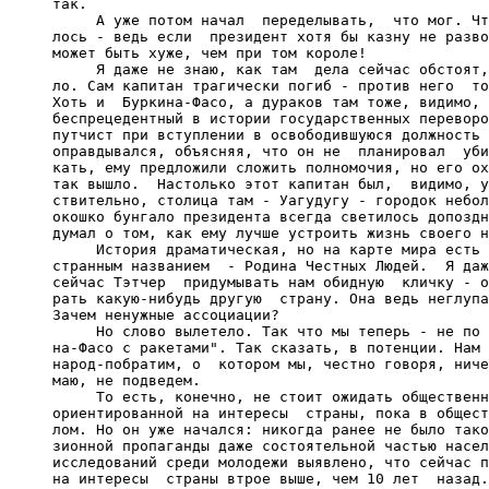
     так.

          А уже потом начал  переделывать,  что мог. Чт
     лось - ведь если  президент хотя бы казну не разво
     может быть хуже, чем при том короле!

          Я даже не знаю, как там  дела сейчас обстоят,
     ло. Сам капитан трагически погиб - против него  то
     Хоть и  Буркина-Фасо, а дураков там тоже, видимо, 
     беспрецедентный в истории государственных переворо
     путчист при вступлении в освободившуюся должность 
     оправдывался, объясняя, что он не  планировал  уби
     кать, ему предложили сложить полномочия, но его ох
     так вышло.  Настолько этот капитан был,  видимо, у
     ствительно, столица там - Уагудугу - городок небол
     окошко бунгало президента всегда светилось допоздн
     думал о том, как ему лучше устроить жизнь своего н
          История драматическая, но на карте мира есть 
     странным названием  - Родина Честных Людей.  Я даж
     сейчас Тэтчер  придумывать нам обидную  кличку - о
     рать какую-нибудь другую  страну. Она ведь неглупа
     Зачем ненужные ассоциации?

          Но слово вылетело. Так что мы теперь - не по 
     на-Фасо с ракетами". Так сказать, в потенции. Нам 
     народ-побратим, о  котором мы, честно говоря, ниче
     маю, не подведем.

          То есть, конечно, не стоит ожидать общественн
     ориентированной на интересы  страны, пока в общест
     лом. Но он уже начался: никогда ранее не было тако
     зионной пропаганды даже состоятельной частью насел
     исследований среди молодежи выявлено, что сейчас п
     на интересы  страны втрое выше, чем 10 лет  назад.