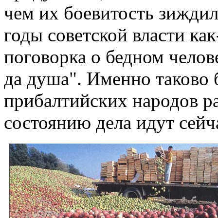
чем их боевитость зиждил
годы советской власти ка
поговорка о бедном человек
да душа". Именно таково 
прибалтийских народов р
состоянию дела идут сейч