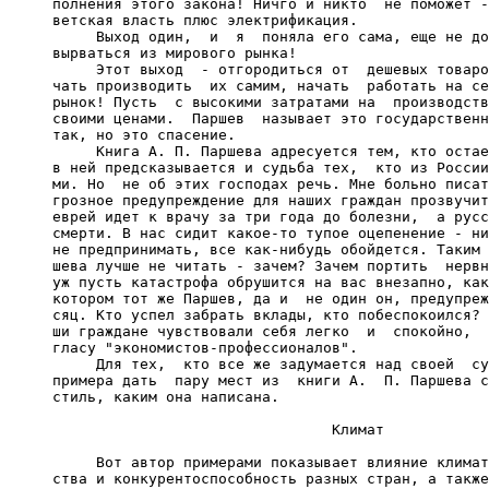
     полнения этого закона! Ничго и никто  не поможет -
     ветская власть плюс электрификация.

          Выход один,  и  я  поняла его сама, еще не до
     вырваться из мирового рынка!

          Этот выход  - отгородиться от  дешевых товаро
     чать производить  их самим, начать  работать на се
     рынок! Пусть  с высокими затратами на  производств
     своими ценами.  Паршев  называет это государственн
     так, но это спасение.

          Книга А. П. Паршева адресуется тем, кто остае
     в ней предсказывается и судьба тех,  кто из России
     ми. Но  не об этих господах речь. Мне больно писат
     грозное предупреждение для наших граждан прозвучит
     еврей идет к врачу за три года до болезни,  а русс
     смерти. В нас сидит какое-то тупое оцепенение - ни
     не предпринимать, все как-нибудь обойдется. Таким 
     шева лучше не читать - зачем? Зачем портить  нервн
     уж пусть катастрофа обрушится на вас внезапно, как
     котором тот же Паршев, да и  не один он, предупреж
     сяц. Кто успел забрать вклады, кто побеспокоился? 
     ши граждане чувствовали себя легко  и  спокойно,  
     гласу "экономистов-профессионалов".

          Для тех,  кто все же задумается над своей  су
     примера дать  пару мест из  книги А.  П. Паршева с
     стиль, каким она написана.

                                     Климат

          Вот автор примерами показывает влияние климат
     ства и конкурентоспособность разных стран, а также