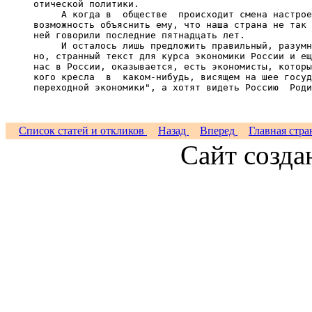
     отической политики.

          А когда в  обществе  происходит смена настрое
     возможность объяснить ему, что наша страна не так 
     ней говорили последние пятнадцать лет.

          И осталось лишь предложить правильный, разумн
     но, странный текст для курса экономики России и ещ
     нас в России, оказывается, есть экономисты, которы
     кого кресла  в  каком-нибудь, висящем на шее госуд
     переходной экономики", а хотят видеть Россию  Роди
Список статей и откликов
Назад
Вперед
Главная стра
Сайт созда