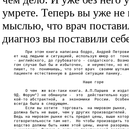
умрете. Теперь вы уже не
мыслью, что врач постави
диагноз вы поставили себ
          При этом книга написана бодро, Андрей Петрови
     ет над людьми и ситуацией, используя юмор от  тонк
     - английского, до грубоватого - солдатского. Возмо
     гом случае был бы и избыточен,  и неуместен, но ес
     пишет, то  понимаешь, что этот врач  своими шуткам
     пациенте естественную в данной ситуации панику.

                                   Наше горе

          О чем  же все-таки книга. А.П.Паршев  и издат
     9Д. Форум") не обманули -  это  действительно курс
     кой-то абстрактной,  а  экономики  России.  Особен
     всегда была в следующем.

          Если вы хотите  торговать  на мировом рынке, 
     должна быть не выше, чем у других производителей. 
     Ведь на мировом рынке есть предел цены, выше котор
     готворительности там нет.  Но чтобы производить то
     водство должны быть ниже этой цены, иначе разоришь