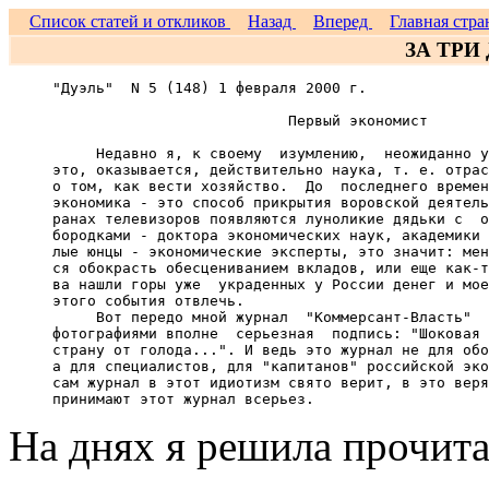
Список статей и откликов
Назад
Вперед
Главная стра
ЗА ТРИ
     "Дуэль"  N 5 (148) 1 февраля 2000 г.  

                                Первый экономист

          Недавно я, к своему  изумлению,  неожиданно у
     это, оказывается, действительно наука, т. е. отрас
     о том, как вести хозяйство.  До  последнего времен
     экономика - это способ прикрытия воровской деятель
     ранах телевизоров появляются луноликие дядьки с  о
     бородками - доктора экономических наук, академики 
     лые юнцы - экономические эксперты, это значит: мен
     ся обокрасть обесцениванием вкладов, или еще как-т
     ва нашли горы уже  украденных у России денег и мое
     этого события отвлечь.

          Вот передо мной журнал  "Коммерсант-Власть"  
     фотографиями вполне  серьезная  подпись: "Шоковая 
     страну от голода...". И ведь это журнал не для обо
     а для специалистов, для "капитанов" российской эко
     сам журнал в этот идиотизм свято верит, в это веря
На днях я решила прочита