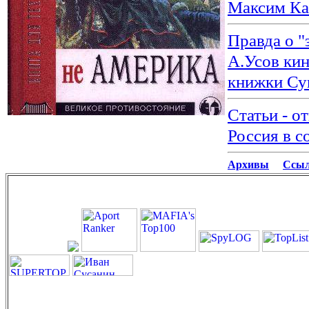
Максим Ка
Правда о "
А.Усов ки
книжки Су
Статьи - о
Россия в с
Архивы
Ссы