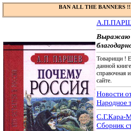
BAN ALL THE BANNERS !!
А.П.ПАРШЕ
Выражаю 
благодарн
Товарищи ! 
данной книге
справочная и
сайте.
Новости от
Народное 
С.Г.Кара-
Сборник ста