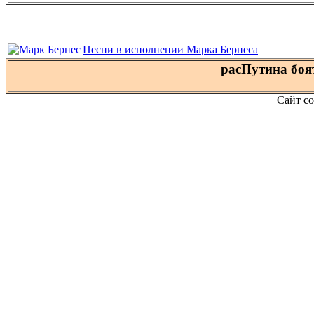
Песни в исполнении Марка Бернеса
расПутина боят
Сайт со