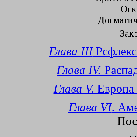
Огк
Догмати
Зак
Глава III
Рсфлекс
Глава IV.
Распад
Глава V.
Европа 
Глава VI
. Ам
Пос