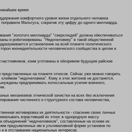
лижайшее время.
оддержания комфортного уровня жизни отдельного человека
 поправили Мальтуса, сократив эту цифру до одного миллиарда,
ивания "золотого миллиарда" "сверхлюдей" должна обеспечиваться
аны и роботизированы. "Недочеловеку" в такой общественной
одразумевается установление на всей планете политического
торон жизнедеятельности человеческого сообщества в целом и
 счастливчиков, коим уготованы в обозримом будущем райские
и представленных на планете этносов. Сейчас уже можно говорить
 клеймом "недочеловека". Кому и этих жетонов не достанется,
вынуждены предпринимать колоссальные усилия военного,
им.
зных механизмов этнической зачистки на всех без исключения
ирования численного и структурного состава человечества,
твенная мотивировка их деятельности - спасение своих личных
ремалывать взрастивший их этнос в однородную массу
и объединений "недочеловеков", составленные на основе их
нием предъявленных им в ультимативной форме установок по
 и в отстаивании национальных интересов.