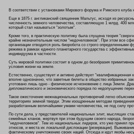
В соответствии с установками Мирового форума и Римского клуба
Еще в 1875 г. англиканский священник Мальтус, исходя из ресур
численность земного человечества, составляющую 1 млрд. 400 млн
который стал называться "золотым".
Кроме того, в практическую политику была спущена теория "сверх
крайне незначительным числом "недочеловеков". При этом все сф
организации отводится роль биоробота со строго определенными ф
режима в рамках единого планетарного государства с эффективны
индивидуума в частности.
Суть мировой политики состоит в одном до безобразия примитивном
условия жизни на земле.
Естественно, существует и активно действует "квалификационная 
вполне однозначно, что заветные билеты в общество избранных зак
уготовано лишь одно - физическое исчезновение с лица Земли. Д
дипломатического и экономического порядка по недопущению перех
Такое ожесточение межнациональных противоречий легко объясним
территориях земной тверди. Этим изощренным методам приведения 
разработанным величайшими умами человечества, не под силу про
По сути дела, у представителей национальных элит, мыслящих ста
семейных кланов, жертвуя при этом будущим своего народа, безр
"недочеловеков". Тем из национальных лидеров, кто уже принял п
этносов, и места их локальной дислокации (резервации). Выживан
фактическому уничтожению своих наций. Отсюда и идут якобы несу