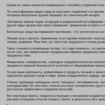
Одним из самых иезуитски извращенных способов ускоренной очист
По классификации видов средств массового поражения это оружие 
человека биотропное оружие поражает его генетический аппарат.
Элитарные земные нации, входящие в вожделенный аутсайдерами п
другие виды оружия массового поражения, применение которого к т
Биотропные средства поражения противника - это экологически чис
Помимо всего прочего, применение этого оружия позволяет получа
своему здоровью. Воистину, до такого мог додуматься только дьяв
Такое становится возможным потому, что сами элементы, составл
после того, как обработанная специальным образом продовольствен
продовольствие.
Финансовые, коммерческие, санитарно-эпидемиологические механи
продовольственной безопасности усыпляется общемировым признан
Те или иные компоненты, добавляемые в продукты питания в качест
нарушения здоровья нигде в мире, кроме определенного народа, пр
Ученые, произведя громадное число "натурных" экспериментов, от
консервантами тех или иных этносов или иных человеческих групп 
достаточно эффективно в мировом масштабе.
Вот некоторые факты, свидетельствующие о механизме воздействия
расовом отношении этносов планеты Земля, в результате чего про