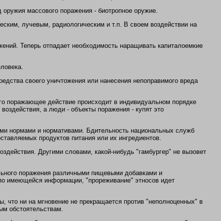
 оружия массового поражения - биотропное оружие.
ским, лучевым, радиологическим и т.п. В своем воздействии на
жений. Теперь отпадает необходимость наращивать капиталоемкие
еловека.
редства своего уничтожения или нанесения непоправимого вреда
его поражающее действие происходит в индивидуальном порядке
воздействия, а люди - объекты поражения - купят это
ыми нормами и нормативами. Бдительность национальных служб
тавляемых продуктов питания или их ингредиентов.
оздействия. Другими словами, какой-нибудь "гамбургер" не вызовет
ельного поражения различными пищевыми добавками и
я по имеющейся информации, "прореживание" этносов идет
, что ни на мгновение не прекращается против "неполноценных" в
ным обстоятельствам.