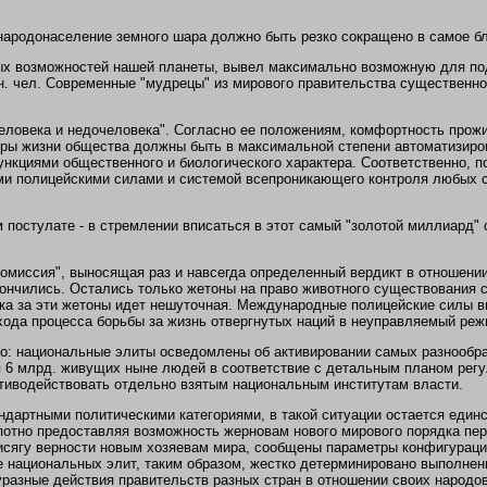
 народонаселение земного шара должно быть резко сокращено в самое б
сных возможностей нашей планеты, вывел максимально возможную для п
. чел. Современные "мудрецы" из мирового правительства существенно
человека и недочеловека". Согласно ее положениям, комфортность прож
еры жизни общества должны быть в максимальной степени автоматизиров
ункциями общественного и биологического характера. Соответственно, п
ми полицейскими силами и системой всепроникающего контроля любых с
 постулате - в стремлении вписаться в этот самый "золотой миллиард"
комиссия", выносящая раз и навсегда определенный вердикт в отношени
ончились. Остались только жетоны на право животного существования с
рака за эти жетоны идет нешуточная. Международные полицейские силы 
ода процесса борьбы за жизнь отвергнутых наций в неуправляемый реж
о: национальные элиты осведомлены об активировании самых разнообра
6 млрд. живущих ныне людей в соответствие с детальным планом регул
тиводействовать отдельно взятым национальным институтам власти.
ндартными политическими категориями, в такой ситуации остается единс
опотно предоставляя возможность жерновам нового мирового порядка пе
рисягу верности новым хозяевам мира, сообщены параметры конфигураци
ие национальных элит, таким образом, жестко детерминировано выполне
разные действия правительств разных стран в отношении своих народов