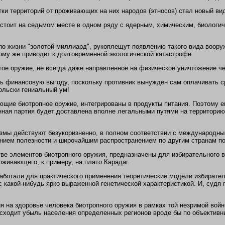
ки территорий от проживающих на них народов (этносов) стал новый вид
стоит на седьмом месте в одном ряду с ядерным, химическим, биологиче
о жизни "золотой миллиард", рукоплещут появлению такого вида воору
ому же приводит к долговременной экологической катастрофе.
тое оружие, не всегда даже направленное на физическое уничтожение ч
ть финансовую выгоду, поскольку противник вынужден сам оплачивать с
ольски гениальный ум!
яющие биотропное оружие, интегрированы в продукты питания. Поэтому 
ная партия будет доставлена вполне легальными путями на территорию 
змы действуют безукоризненно, в полном соответствии с международн
ием полезности и широчайшим распространением по другим странам пос
ве элементов биотропного оружия, предназначены для избирательного в
оживающего, к примеру, на плато Карадаг.
работали для практического применения теоретические модели избират
с какой-нибудь ярко выраженной генетической характеристикой. И, суд
 на здоровье человека биотропного оружия в рамках той незримой войны
исходит убыль населения определенных регионов вроде бы по объектив